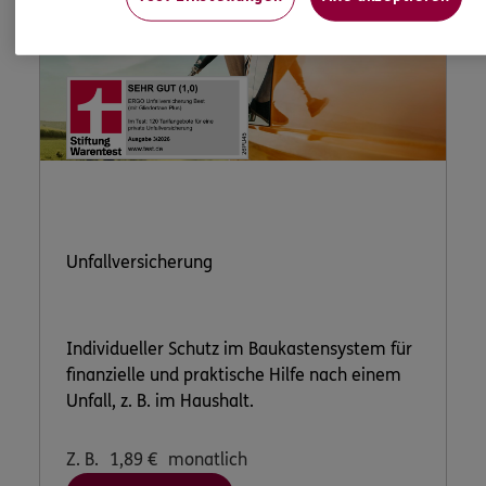
Unfallversicherung
Individueller Schutz im Baukastensystem für
finanzielle und praktische Hilfe nach einem
Unfall, z. B. im Haushalt.
Z. B.
1,89
€
monatlich