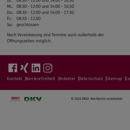
Di.
:
08:30 - 12:00 und 14:00 - 16:30
Mi.
:
08:30 - 12:00 und 14:00 - 16:30
Do.
:
08:30 - 12:00 und 14:00 - 17:30
Fr.
:
08:30 - 12:00
Sa.
:
geschlossen
Nach Vereinbarung sind Termine auch außerhalb der
Öffnungszeiten möglich.
Kontakt
Barrierefreiheit
Anbieter
Datenschutz
Sitemap
Co
©
2026 ERGO. Alle Rechte vorbehalten.