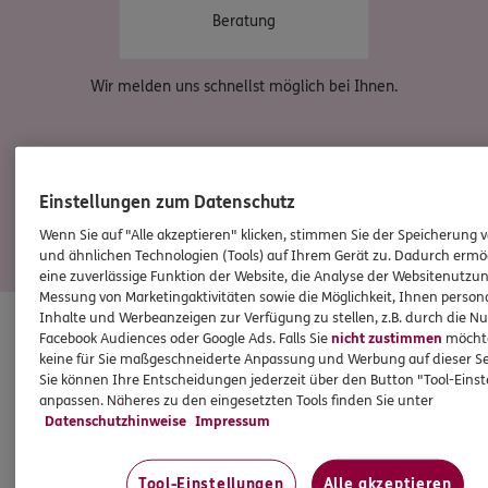
Beratung
Wir melden uns schnellst möglich bei Ihnen.
Einstellungen zum Datenschutz
Wenn Sie auf "Alle akzeptieren" klicken, stimmen Sie der Speicherung 
und ähnlichen Technologien (Tools) auf Ihrem Gerät zu. Dadurch ermö
eine zuverlässige Funktion der Website, die Analyse der Websitenutzun
Messung von Marketingaktivitäten sowie die Möglichkeit, Ihnen persona
DIESE PRODUKTE KÖNNTEN SIE INTERESSIEREN
Inhalte und Werbeanzeigen zur Verfügung zu stellen, z.B. durch die N
Top Produkte für Familien mit Kindern
Facebook Audiences oder Google Ads. Falls Sie
nicht zustimmen
möchten
keine für Sie maßgeschneiderte Anpassung und Werbung auf dieser Se
Sie können Ihre Entscheidungen jederzeit über den Button "Tool-Eins
anpassen. Näheres zu den eingesetzten Tools finden Sie unter
Datenschutzhinweise
Impressum
Tool-Einstellungen
Alle akzeptieren