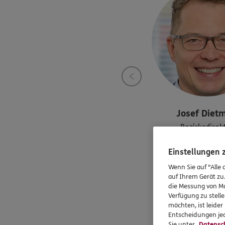
Josef
Dietm
Bezirksdirek
Tel:
08208/90
Einstellungen
josef.dietmair@e
Wenn Sie auf "Alle 
auf Ihrem Gerät zu
die Messung von Ma
Verfügung zu stelle
möchten, ist leide
Entscheidungen jed
Sie unter
Datensc