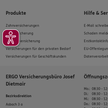
Produkte
Hilfe & Se
Zahnversicherungen
E-Mail schreib
Kfz-Versicherung
Schaden meld
Krankenversicherung
Erstkontaktin
Versicherungen für den privaten Bedarf
EU-Offenlegun
Versicherungen für Geschäftskunden
Datenverarbei
ERGO Versicherungsbüro Josef
Öffnungsz
Dietmair
Mo.
:
08:30 - 12
Di.
:
08:30 - 12
Bezirksdirektion
Mi.
:
08:30 - 12
Do.
:
08:30 - 12
Asbach 3 a