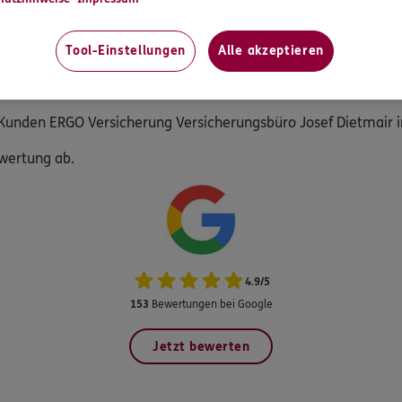
KUNDENZUFRIEDENHEIT
Tool-Einstellungen
Alle akzeptieren
Bewerten Sie hier
unden ERGO Versicherung Versicherungsbüro Josef Dietmair i
ewertung ab.
4.9
/
5
153
Bewertungen bei Google
Jetzt bewerten