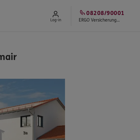
08208/90001
ERGO Versicherungsbüro Josef Dietmair
Log-in
mair