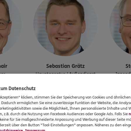
air
Sebastian
Grätz
St
tor
Hauptagentur / Außendienst
Innendi
Scha
Tel:
001
08208/90001
 zum Datenschutz
rgo.de
sebastian.graetz@ergo.de
Tel:
akzeptieren" klicken, stimmen Sie der Speicherung von Cookies und ähnlichen
stef
. Dadurch ermöglichen Sie eine zuverlässige Funktion der Website, die Analy
rketingaktivitäten sowie die Möglichkeit, Ihnen personalisierte Inhalte und
n, z.B. durch die Nutzung von Facebook Audiences oder Google Ads. Falls Sie
n
r keine für Sie maßgeschneiderte Anpassung und Werbung auf dieser Seite mö
erzeit über den Button "Tool-Einstellungen" anpassen. Näheres zu den einge
hutzhinweise
Impressum