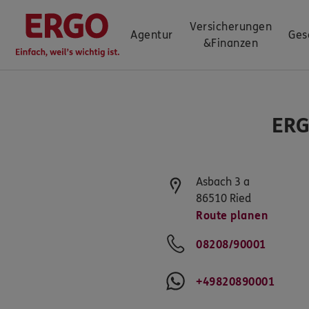
Versicherungen
Agentur
Ges
&
Finanzen
ERG
Asbach 3 a
86510
Ried
Route planen
08208/90001
+49820890001