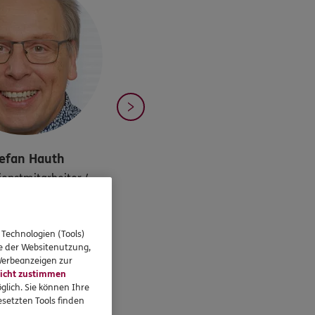
efan
Hauth
enstmitarbeiter /
denbearbeitung
08208/90001
 Technologien (Tools)
an.hauth@ergo.de
se der Websitenutzung,
 Werbeanzeigen zur
icht zustimmen
glich. Sie können Ihre
setzten Tools finden