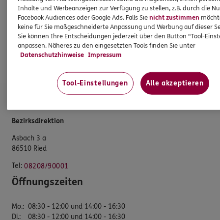
Unsere Agentur
Inhalte und Werbeanzeigen zur Verfügung zu stellen, z.B. durch die N
Referenzen
Facebook Audiences oder Google Ads. Falls Sie
nicht zustimmen
möchten
keine für Sie maßgeschneiderte Anpassung und Werbung auf dieser Se
Standorte
Sie können Ihre Entscheidungen jederzeit über den Button "Tool-Eins
anpassen. Näheres zu den eingesetzten Tools finden Sie unter
Geschäftskunden
Datenschutzhinweise
Impressum
Jobangebote
Tool-Einstellungen
Alle akzeptieren
ERGO Versicherungsbüro Josef Dietmair
Bezirksdirektion
Asbach 3 a
86510 Ried
Tel:
08208/90001
Öffnungszeiten
Mo.
:
08:30 - 12:00 und 14:00 - 16:30
Di.
:
08:30 - 12:00 und 14:00 - 16:30