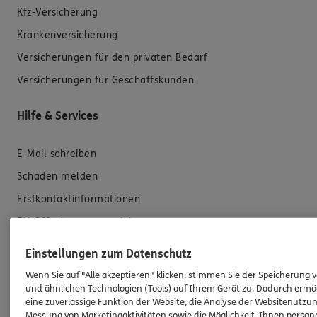
Kfz-Versicherung
Krankenversicherung
Versicherungen für den privaten Bedarf
Versicherungen für Geschäftskunden
Hilfe & Services
E-Mail schreiben
Schaden melden
Erstkontaktinformationen
EU-Offenlegungsvereinbarung
Datenverarbeitung
Einstellungen zum Datenschutz
Wenn Sie auf "Alle akzeptieren" klicken, stimmen Sie der Speicherung 
Das könnte Sie auch interessieren
und ähnlichen Technologien (Tools) auf Ihrem Gerät zu. Dadurch ermö
eine zuverlässige Funktion der Website, die Analyse der Websitenutzun
Messung von Marketingaktivitäten sowie die Möglichkeit, Ihnen persona